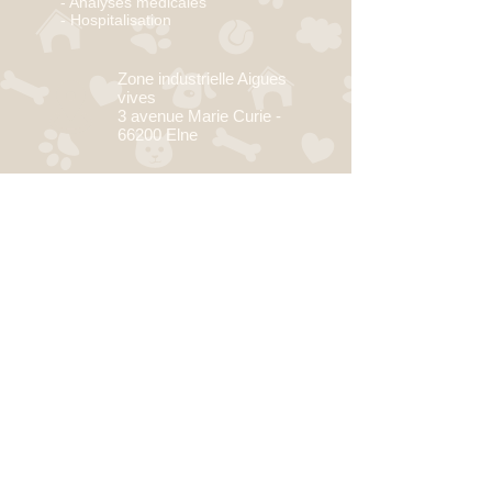
- Analyses médicales
-
Hospitalisation
Zone industrielle Aigues
vives
3 avenue Marie Curie -
66200 Elne
04.68.36.50.8
7
clinique.animauxvet@gmail.com
SUIVEZ-NOUS SUR LES
RÉSEAUX SOCIAUX !!!